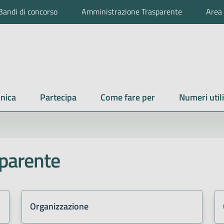
Bandi di concorso
Amministrazione Trasparente
Area 
nica
Partecipa
Come fare per
Numeri utili
parente
Organizzazione