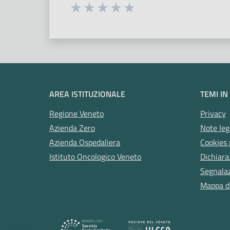
Seleziona una valutazione da 1 a 5
Valuta 1 stelle su 5
Valuta 2 stelle su 5
Valuta 3 stelle su 5
Valuta 4 stelle su 5
Valuta 5 stelle su 5
AREA ISTITUZIONALE
TEMI IN
Regione Veneto
Privacy
Azienda Zero
Note leg
Azienda Ospedaliera
Cookies 
Istituto Oncologico Veneto
Dichiara
Segnalazi
Mappa de