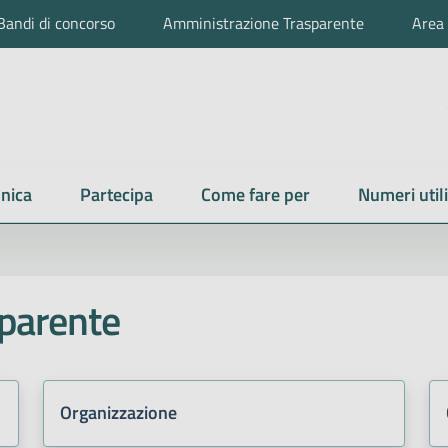
Bandi di concorso
Amministrazione Trasparente
Area 
nica
Partecipa
Come fare per
Numeri utili
parente
Organizzazione