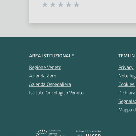
Seleziona una valutazione da 1 a 5
Valuta 1 stelle su 5
Valuta 2 stelle su 5
Valuta 3 stelle su 5
Valuta 4 stelle su 5
Valuta 5 stelle su 5
AREA ISTITUZIONALE
TEMI IN
Regione Veneto
Privacy
Azienda Zero
Note leg
Azienda Ospedaliera
Cookies 
Istituto Oncologico Veneto
Dichiara
Segnalazi
Mappa de