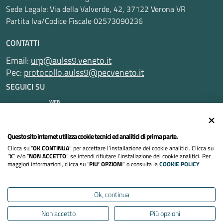
Sede Legale: Via della Valverde, 42, 37122 Verona VR
Partita Iva/Codice Fiscale 02573090236
CONTATTI
Email:
urp@aulss9.veneto.it
Pec:
protocollo.aulss9@pecveneto.it
SEGUICI SU
Questo sito internet utilizza cookie tecnici ed analitici di prima parte.
Informativa privacy
Clicca su “
OK CONTINUA
” per accettare l’installazione dei cookie analitici. Clicca su
Dichiarazione di accessibilità
“
X
” e/o “
NON ACCETTO
” se intendi rifiutare l’installazione dei cookie analitici. Per
maggiori informazioni, clicca su “
PIU’ OPZIONI
” o consulta la
COOKIE POLICY
Note legali
Ok, continua
Cookies policy
Non accetto
Più opzioni
Mappa del sito