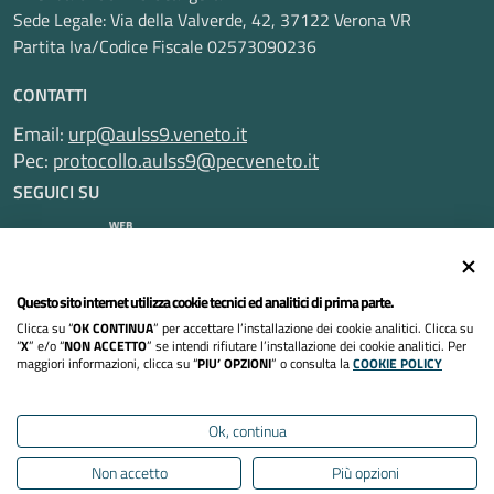
Sede Legale: Via della Valverde, 42, 37122 Verona VR
Partita Iva/Codice Fiscale 02573090236
CONTATTI
Email:
urp@aulss9.veneto.it
Pec:
protocollo.aulss9@pecveneto.it
SEGUICI SU
Questo sito internet utilizza cookie tecnici ed analitici di prima parte.
Informativa privacy
Clicca su “
OK CONTINUA
” per accettare l’installazione dei cookie analitici. Clicca su
Dichiarazione di accessibilità
“
X
” e/o “
NON ACCETTO
” se intendi rifiutare l’installazione dei cookie analitici. Per
maggiori informazioni, clicca su “
PIU’ OPZIONI
” o consulta la
COOKIE POLICY
Note legali
Ok, continua
Cookies policy
Non accetto
Più opzioni
Mappa del sito