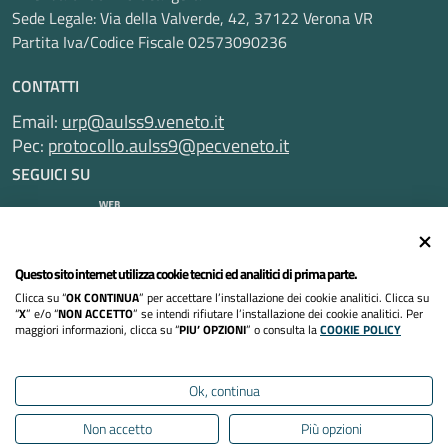
Sede Legale: Via della Valverde, 42, 37122 Verona VR
Partita Iva/Codice Fiscale 02573090236
CONTATTI
Email:
urp@aulss9.veneto.it
Pec:
protocollo.aulss9@pecveneto.it
SEGUICI SU
Questo sito internet utilizza cookie tecnici ed analitici di prima parte.
Informativa privacy
Clicca su “
OK CONTINUA
” per accettare l’installazione dei cookie analitici. Clicca su
Dichiarazione di accessibilità
“
X
” e/o “
NON ACCETTO
” se intendi rifiutare l’installazione dei cookie analitici. Per
maggiori informazioni, clicca su “
PIU’ OPZIONI
” o consulta la
COOKIE POLICY
Note legali
Ok, continua
Cookies policy
Non accetto
Più opzioni
Mappa del sito